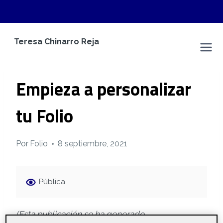
Saltar
Teresa Chinarro Reja
al
Espacio Personal
contenido
CONTENIDO AUTO GENERADO
Empieza a personalizar
tu Folio
Por
Folio
8 septiembre, 2021
Pública
(Esta publicación se ha generado