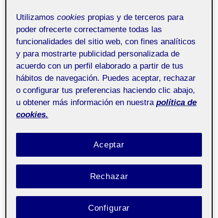
automáticamente y sólo la puedes ver tú)
Utilizamos
cookies
propias y de terceros para
poder ofrecerte correctamente todas las
Hola,
funcionalidades del sitio web, con fines analíticos
y para mostrarte publicidad personalizada de
éste es tu Folio
y te acompañará durante
acuerdo con un perfil elaborado a partir de tus
bastante tiempo. Por tanto, te recomendamos
hábitos de navegación. Puedes aceptar, rechazar
que poco a poco te lo vayas haciendo tuyo,
o configurar tus preferencias haciendo clic abajo,
personalizándolo tanto como quieras. Puedes
u obtener más información en nuestra
política de
cambiarle el tema visual, los colores, la imagen de
cookies.
cabecera,…
Aceptar
Si tienes conocimientos de WordPress, ya sabrás
de qué va y cómo hacerlo. En caso de que no,
Rechazar
tienes a tu disposición mucho
material explicativo
sobre cómo utilizarlo y personalizarlo a tu
Configurar
medida
.