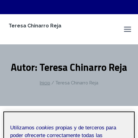
Saltar
Teresa Chinarro Reja
al
Espacio Personal
contenido
Autor: Teresa Chinarro Reja
Inicio
/
Teresa Chinarro Reja
SIN CATEGORÍA
|
CONTENIDO AUTO GENERADO
Utilizamos
cookies
propias y de terceros para
Reto 4: ¡ Escapa del aula!
poder ofrecerte correctamente todas las