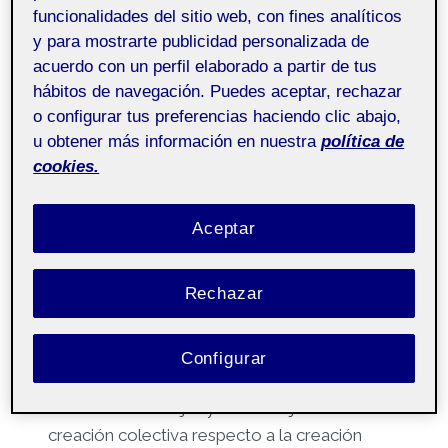
funcionalidades del sitio web, con fines analíticos
y para mostrarte publicidad personalizada de
Por
Teresa Chinarro Reja
27 diciembre, 2022
acuerdo con un perfil elaborado a partir de tus
hábitos de navegación. Puedes aceptar, rechazar
Técnicas de
Pública
o configurar tus preferencias haciendo clic abajo,
creatividad e
u obtener más información en nuestra
política de
innovación aula 3
cookies.
Buenas,
Aceptar
Adjunto el PDF e imagen del diseño final de la
riñonera y la valoración final.
Rechazar
Un saludo,
Teresa Chinarro
Reflexión individual de 10 líneas sobre la
Configurar
experiencia de co-creación. En ella deberás
abordar las ventajas y desventajas de la
creación colectiva respecto a la creación