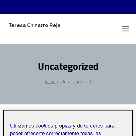
Saltar
Teresa Chinarro Reja
al
Espacio Personal
contenido
Uncategorized
Inicio
/
Uncategorized
SIN CATEGORÍA
|
CONTENIDO AUTO GENERADO
Utilizamos
cookies
propias y de terceros para
Reto 4: ¡ Escapa del aula!
poder ofrecerte correctamente todas las