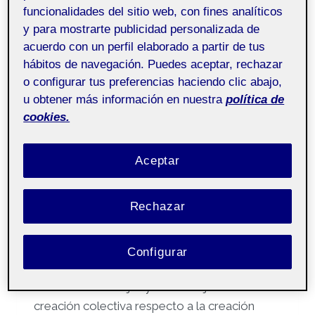
funcionalidades del sitio web, con fines analíticos
y para mostrarte publicidad personalizada de
Por
Teresa Chinarro Reja
27 diciembre, 2022
acuerdo con un perfil elaborado a partir de tus
hábitos de navegación. Puedes aceptar, rechazar
Técnicas de
Pública
o configurar tus preferencias haciendo clic abajo,
creatividad e
u obtener más información en nuestra
política de
innovación aula 3
cookies.
Buenas,
Aceptar
Adjunto el PDF e imagen del diseño final de la
riñonera y la valoración final.
Rechazar
Un saludo,
Teresa Chinarro
Reflexión individual de 10 líneas sobre la
Configurar
experiencia de co-creación. En ella deberás
abordar las ventajas y desventajas de la
creación colectiva respecto a la creación