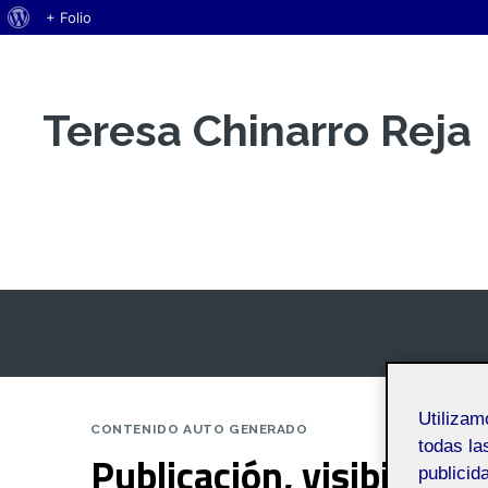
Acerca
+ Folio
Saltar
de
al
WordPress
contenido
Teresa Chinarro Reja
Espacio Personal
Utiliza
CONTENIDO AUTO GENERADO
todas la
Publicación, visibilidad
publicid