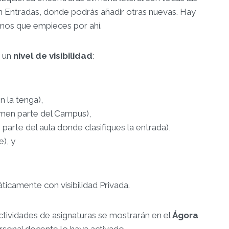
ón Entradas, donde podrás añadir otras nuevas. Hay
mos que empieces por ahí.
e un
nivel de visibilidad
:
n la tenga),
rmen parte del Campus),
parte del aula donde clasifiques la entrada),
), y
icamente con visibilidad Privada.
ctividades de asignaturas se mostrarán en el
Ágora
sonal docente lo haya activado.