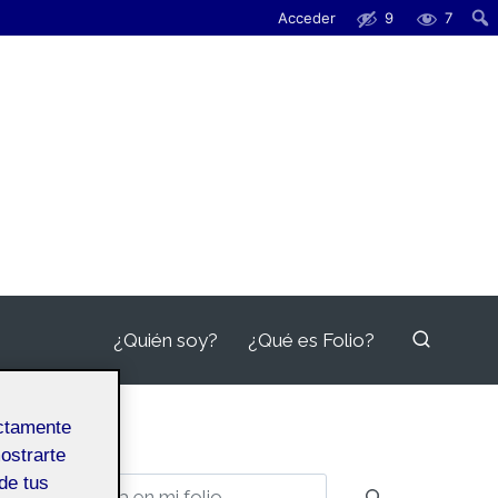
Acceder
9
7
¿Quién soy?
¿Qué es Folio?
ectamente
mostrarte
de tus
Buscar